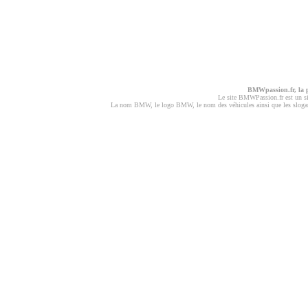
BMWpassion.fr, la
Le site BMWPassion.fr est un s
La nom BMW, le logo BMW, le nom des véhicules ainsi que les slogans