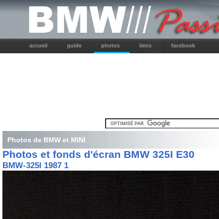
accueil
guide
photos
liens
facebook
Photos de BMW et MINI
Photos et fonds d'écran BMW 325I E30
BMW-325I 1987 1