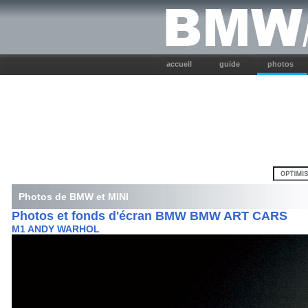
accueil
guide
photos
Photos de BMW et MINI
Photos et fonds d'écran BMW BMW ART CARS
M1 ANDY WARHOL