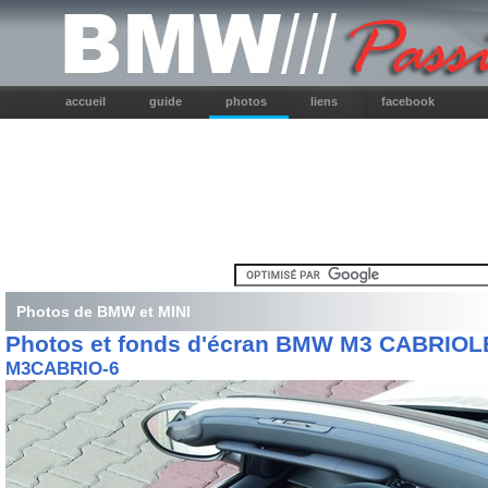
accueil
guide
photos
liens
facebook
Photos de BMW et MINI
Photos et fonds d'écran BMW M3 CABRIOL
M3CABRIO-6