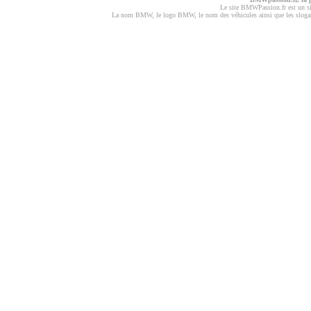
Le site BMWPassion.fr est un s
La nom BMW, le logo BMW, le nom des véhicules ainsi que les slogans