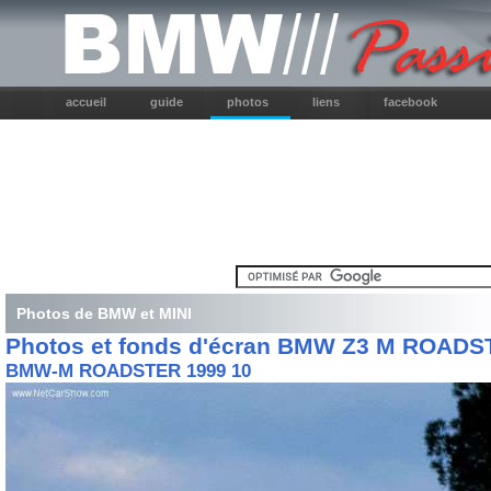
accueil
guide
photos
liens
facebook
Photos de BMW et MINI
Photos et fonds d'écran BMW Z3 M ROAD
BMW-M ROADSTER 1999 10