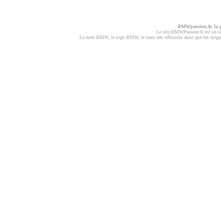
BMWpassion.fr, la
Le site BMWPassion.fr est un s
La nom BMW, le logo BMW, le nom des véhicules ainsi que les slogans