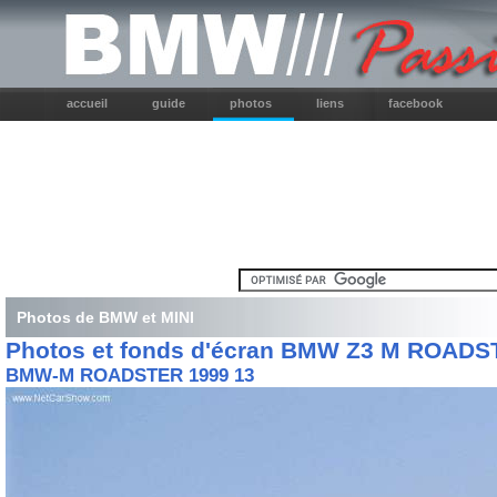
accueil
guide
photos
liens
facebook
Photos de BMW et MINI
Photos et fonds d'écran BMW Z3 M ROAD
BMW-M ROADSTER 1999 13