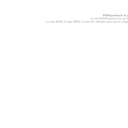
BMWpassion.fr, la
Le site BMWPassion.fr est un s
La nom BMW, le logo BMW, le nom des véhicules ainsi que les slogans