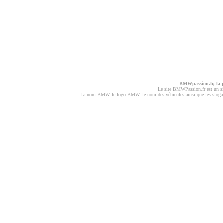
BMWpassion.fr, la
Le site BMWPassion.fr est un s
La nom BMW, le logo BMW, le nom des véhicules ainsi que les slogans