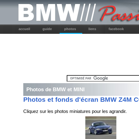
accueil
guide
photos
liens
facebook
Photos de BMW et MINI
Photos et fonds d'écran BMW Z4M 
Cliquez sur les photos miniatures pour les agrandir.