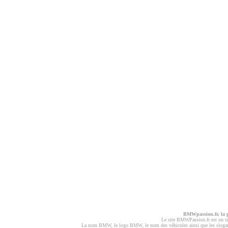
BMWpassion.fr, la
Le site BMWPassion.fr est un s
La nom BMW, le logo BMW, le nom des véhicules ainsi que les slogans