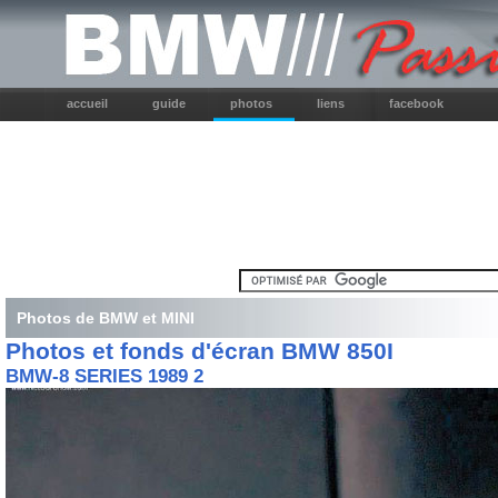
accueil
guide
photos
liens
facebook
Photos de BMW et MINI
Photos et fonds d'écran BMW 850I
BMW-8 SERIES 1989 2