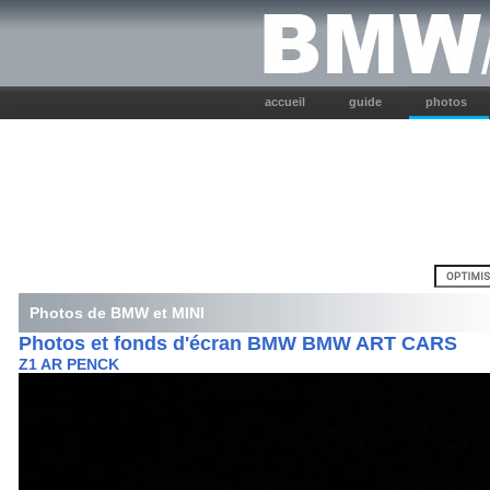
accueil
guide
photos
Photos de BMW et MINI
Photos et fonds d'écran BMW BMW ART CARS
Z1 AR PENCK