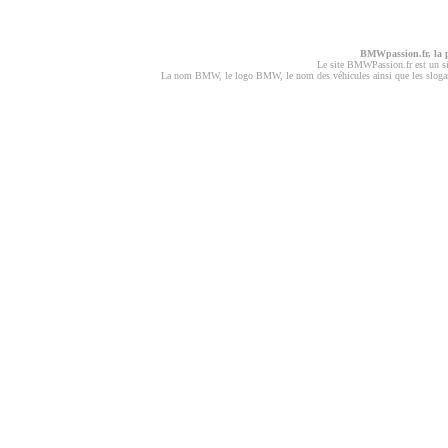
BMWpassion.fr, la
Le site BMWPassion.fr est un s
La nom BMW, le logo BMW, le nom des véhicules ainsi que les slogans